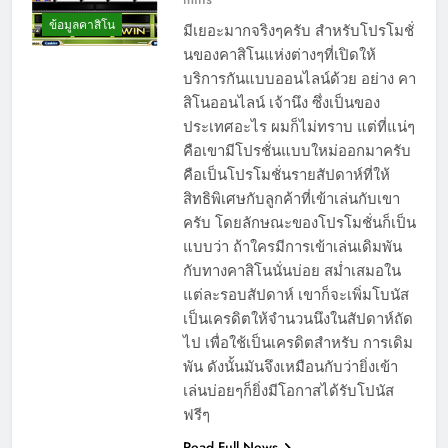
ข้อมูลคาสิโน
มีเยอะมากจริงๆครับ สำหรับโปรโมชั่
นของคาสิโนแห่งต่างๆที่เปิดให้
บริการกันแบบออนไลน์ด้วย อย่าง คา
สิโนออนไลน์ เจ้านึง ซึ่งเป็นของ
ประเทศอะไร ผมก็ไม่ทราบ แต่ที่แน่ๆ
คือเขามีโปรชั่นแบบใหม่ออกมาครับ
คือเป็นโปรโมชั่นรายสัปดาห์ที่ให้
สิทธิพิเศษกับลูกค้าที่เข้าเล่นกับเขา
ครับ โดยลักษณะของโปรโมชั่นก็เป็น
แบบว่า ถ้าใครมีการเข้าเล่นเดิมพัน
กับทางคาสิโนนั่นบ่อย สม่ำเสมอใน
แต่ละรอบสัปดาห์ เขาก็จะเพิ่มโบนัส
เป็นเครดิตให้จำนวนนึงในสัปดาห์ถัด
ไป เพื่อใช้เป็นเครดิตสำหรับ การเดิม
พัน ดังนั้นมันจึงเหมือนกับว่ายิ่งเข้า
เล่นบ่อยๆก็ยิ่งมีโอกาสได้รับโปนัส
ฟรีๆ
Read Full News