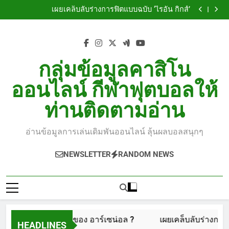
ฟลามินี่ นักเตะเจ้าปัญหาของ อาร์เซน่อล ?
Skip
เผยเคล็บลับร่างการฟิตแบบฉบับ ‘ไรอัน กิ๊กส์’
to
ร็อดเจอร์สฉุน! จวกมิรัลลาสเป็นพวกทำลายเพื่อนนัก
ฟุตบอล
ถึงคราว “เจอร์ราร์ด” ตอบโต้ “เซอร์ อเล็กซ์” ด้วยตัวเอง!!
content
ฟลามินี่ นักเตะเจ้าปัญหาของ อาร์เซน่อล ?
เผยเคล็บลับร่างการฟิตแบบฉบับ ‘ไรอัน กิ๊กส์’
ร็อดเจอร์สฉุน! จวกมิรัลลาสเป็นพวกทำลายเพื่อนนัก
กลุ่มข้อมูลคาสิโน
ฟุตบอล
ถึงคราว “เจอร์ราร์ด” ตอบโต้ “เซอร์ อเล็กซ์” ด้วยตัวเอง!!
ออนไลน์ กีฬาฟุตบอลให้
ท่านติดตามอ่าน
อ่านข้อมูลการเล่นเดิมพันออนไลน์ ลุ้นผลบอลสนุกๆ
NEWSLETTER
RANDOM NEWS
ินี่ นักเตะเจ้าปัญหาของ อาร์เซน่อล ?
เผยเคล็บลับร่างการฟิ
HEADLINES